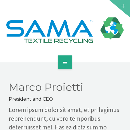
AZIENDA
Marco Proietti
SERVIZI E RICICLAGGIO
PRODOTTI
President and CEO
Lorem ipsum dolor sit amet, et pri legimus
GALLERIA
reprehendunt, cu vero temporibus
deterruisset mel. Has ea dicta summo
DOCUMENTAZIONE