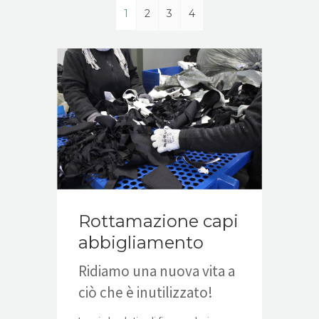
1
2
3
4
Nol
Rottamazione capi
riba
abbigliamento
Facili
Ridiamo una nuova vita a
nostr
ciò che è inutilizzato!
Posizion