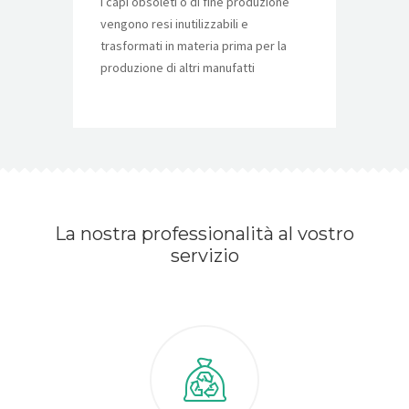
I capi obsoleti o di fine produzione
nostra be
vengono resi inutilizzabili e
conferim
trasformati in materia prima per la
situato 
produzione di altri manufatti
struttur
La nostra professionalità al vostro
servizio